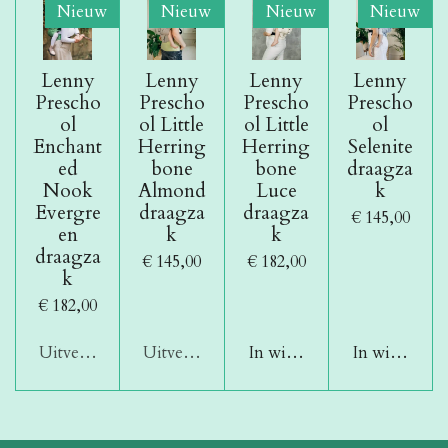
Nieuw
Nieuw
Nieuw
Nieuw
Lenny
Lenny
Lenny
Lenny
Prescho
Prescho
Prescho
Prescho
ol
ol Little
ol Little
ol
Enchant
Herring
Herring
Selenite
ed
bone
bone
draagza
Nook
Almond
Luce
k
Evergre
draagza
draagza
€ 145,00
en
k
k
draagza
€ 145,00
€ 182,00
k
€ 182,00
Uitverkocht
Uitverkocht
In winkelwagen
In winkelwa