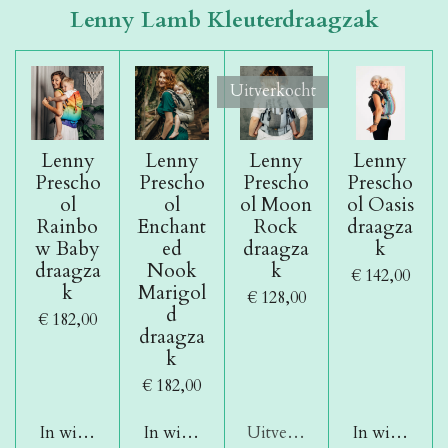
Lenny Lamb Kleuterdraagzak
Uitverkocht
Lenny
Lenny
Lenny
Lenny
Prescho
Prescho
Prescho
Prescho
ol
ol
ol Moon
ol Oasis
Rainbo
Enchant
Rock
draagza
w Baby
ed
draagza
k
draagza
Nook
k
€ 142,00
k
Marigol
€ 128,00
d
€ 182,00
draagza
k
€ 182,00
In winkelwagen
In winkelwagen
Uitverkocht
In winkelwa