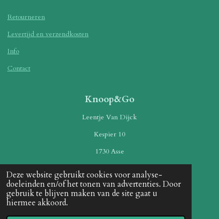
Retourneren
Levertijd en verzendkosten
Info
Contact
Knoop&Go
Leentje Van Dijck
Kespier 10
1730 Asse
BE 0568579455
Deze website gebruikt cookies voor analyse-
doeleinden en/of het tonen van advertenties. Door
+32484110590
gebruik te blijven maken van de site gaat u
hiermee akkoord.
Betaalmethoden