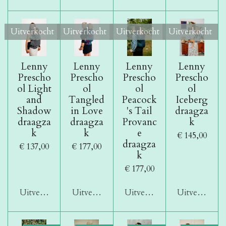
Uitverkocht
Uitverkocht
Uitverkocht
Uitverkocht
Lenny
Lenny
Lenny
Lenny
Prescho
Prescho
Prescho
Prescho
ol Light
ol
ol
ol
and
Tangled
Peacock
Iceberg
Shadow
in Love
's Tail
draagza
draagza
draagza
Provanc
k
k
k
e
€ 145,00
draagza
€ 137,00
€ 177,00
k
€ 177,00
Uitverkocht
Uitverkocht
Uitverkocht
Uitverkocht