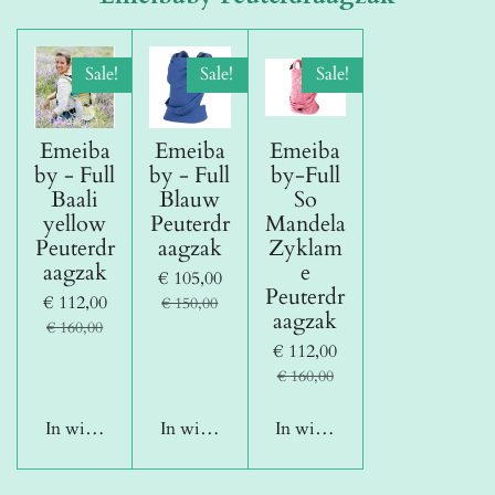
Sale!
Sale!
Sale!
Emeiba
Emeiba
Emeiba
by - Full
by - Full
by-Full
Baali
Blauw
So
yellow
Peuterdr
Mandela
Peuterdr
aagzak
Zyklam
aagzak
e
€ 105,00
Peuterdr
€ 112,00
€ 150,00
aagzak
€ 160,00
€ 112,00
€ 160,00
In winkelwagen
In winkelwagen
In winkelwagen