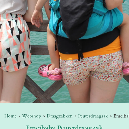
Home
»
Webshop
»
Draagzakken
»
Peuterdraagzak
»
Emeiba
Emeibaby Peuterdraagzak