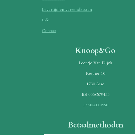
Levertijd en verzendkosten
Info
Contact
Knoop&Go
Leentje Van Dijck
Kespier 10
1730 Asse
BE 0568579455
+32484110590
Betaalmethoden