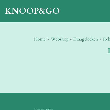
Ga
KNOOP&GO
direct
naar
de
hoofdinhoud
Home
»
Webshop
»
Draagdoeken
»
Rek
Retourneren