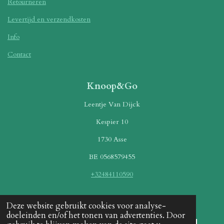
Retourneren
Levertijd en verzendkosten
Info
Contact
Knoop&Go
Leentje Van Dijck
Kespier 10
1730 Asse
BE 0568579455
+32484110590
Betaalmethoden
Deze website gebruikt cookies voor analyse-
doeleinden en/of het tonen van advertenties. Door