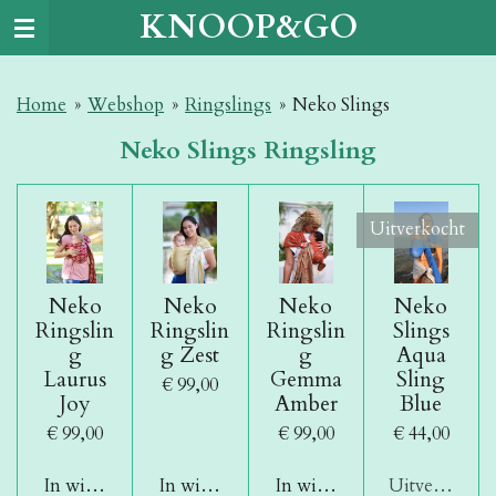
KNOOP&GO
Ga
direct
naar
Home
»
Webshop
»
Ringslings
»
Neko Slings
de
hoofdinhoud
Neko Slings Ringsling
Uitverkocht
Neko
Neko
Neko
Neko
Ringslin
Ringslin
Ringslin
Slings
g
g Zest
g
Aqua
Laurus
Gemma
Sling
€ 99,00
Joy
Amber
Blue
€ 99,00
€ 99,00
€ 44,00
In winkelwagen
In winkelwagen
In winkelwagen
Uitverkocht