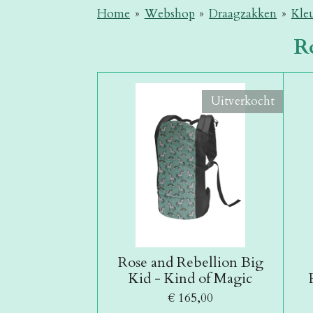
Home
»
Webshop
»
Draagzakken
»
Kle
R
Uitverkocht
Rose and Rebellion Big
Kid - Kind of Magic
€ 165,00