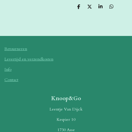
D
D
S
D
e
e
h
e
l
e
a
l
e
l
r
e
n
e
n
Retourneren
Levertijd en verzendkosten
Info
Contact
Knoop&Go
Leentje Van Dijck
Kespier 10
1730 Asse