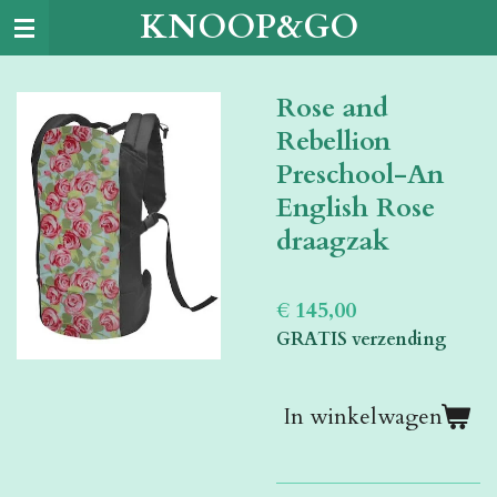
KNOOP&GO
Ga
direct
naar
Rose and
de
hoofdinhoud
Rebellion
Preschool-An
English Rose
draagzak
€ 145,00
GRATIS verzending
In winkelwagen