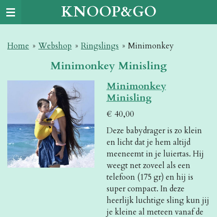
KNOOP&GO
Ga
direct
naar
Home
»
Webshop
»
Ringslings
»
Minimonkey
de
hoofdinhoud
Minimonkey Minisling
Minimonkey
Minisling
€ 40,00
Deze babydrager is zo klein
en licht dat je hem altijd
meeneemt in je luiertas. Hij
weegt net zoveel als een
telefoon (175 gr) en hij is
super compact. In deze
heerlijk luchtige sling kun jij
je kleine al meteen vanaf de