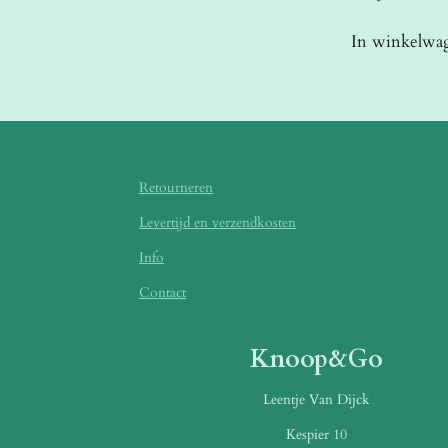
In winkelwa
Retourneren
Levertijd en verzendkosten
Info
Contact
Knoop&Go
Leentje Van Dijck
Kespier 10