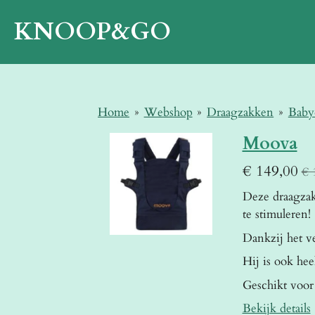
Ga
KNOOP&GO
direct
naar
de
hoofdinhoud
Home
»
Webshop
»
Draagzakken
»
Baby
Moova
€ 149,00
€ 
Deze draagzak
te stimuleren!
Dankzij het ve
Hij is ook hee
Geschikt voor
Bekijk details