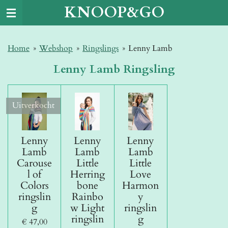
KNOOP&GO
Ga
direct
naar
Home
»
Webshop
»
Ringslings
»
Lenny Lamb
de
hoofdinhoud
Lenny Lamb Ringsling
Uitverkocht
Lenny
Lenny
Lenny
Lamb
Lamb
Lamb
Carouse
Little
Little
l of
Herring
Love
Colors
bone
Harmon
ringslin
Rainbo
y
g
w Light
ringslin
ringslin
g
€ 47,00