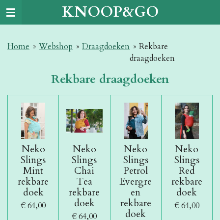
KNOOP&GO
Ga
direct
naar
Home
»
Webshop
»
Draagdoeken
»
Rekbare
de
draagdoeken
hoofdinhoud
Rekbare draagdoeken
Neko
Neko
Neko
Neko
Slings
Slings
Slings
Slings
Mint
Chai
Petrol
Red
rekbare
Tea
Evergre
rekbare
doek
rekbare
en
doek
doek
rekbare
€ 64,00
€ 64,00
doek
€ 64,00