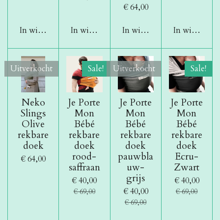
€ 64,00
In winkelwagen
In winkelwagen
In winkelwagen
In winkelwa
Uitverkocht
Sale!
Uitverkocht
Sale!
Neko
Je Porte
Je Porte
Je Porte
Slings
Mon
Mon
Mon
Olive
Bébé
Bébé
Bébé
rekbare
rekbare
rekbare
rekbare
doek
doek
doek
doek
rood-
pauwbla
Ecru-
€ 64,00
saffraan
uw-
Zwart
grijs
€ 40,00
€ 40,00
€ 40,00
€ 69,00
€ 69,00
€ 69,00