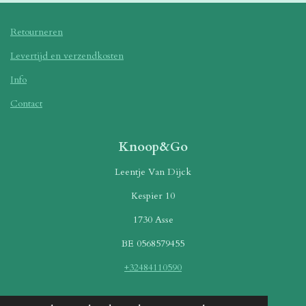
Retourneren
Levertijd en verzendkosten
Info
Contact
Knoop&Go
Leentje Van Dijck
Kespier 10
1730 Asse
BE 0568579455
+32484110590