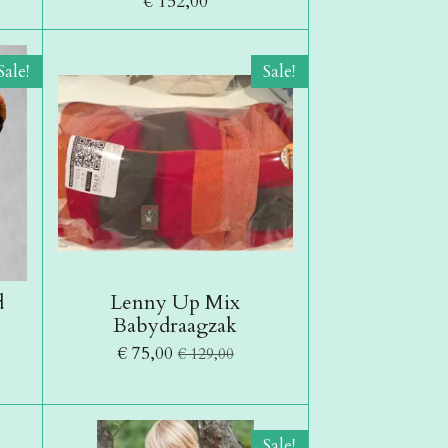
€ 152,00
Sale!
Sale!
d
Lenny Up Mix
e
Babydraagzak
€ 75,00
€ 129,00
Sale!