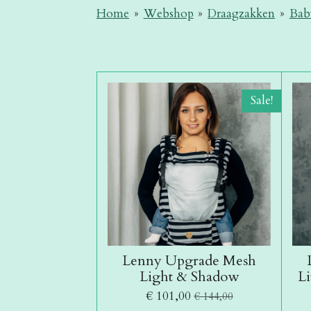
Home
»
Webshop
»
Draagzakken
»
Bab
Sale!
Lenny Upgrade Mesh
Light & Shadow
L
€ 101,00
€ 144,00