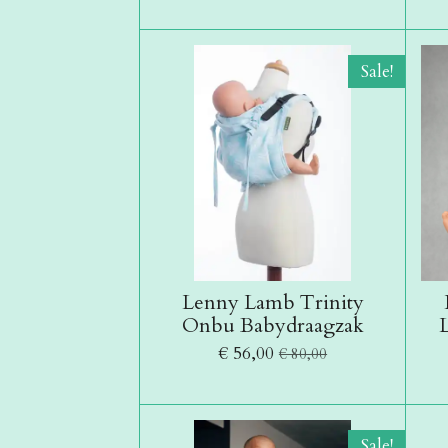
Sale!
Lenny Lamb Trinity
Onbu Babydraagzak
€ 56,00
€ 80,00
Sale!