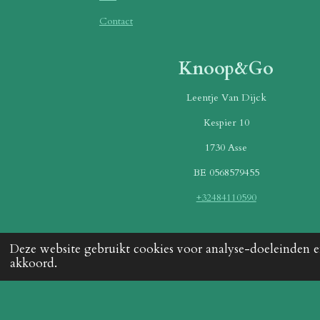
Contact
Knoop&Go
Leentje Van Dijck
Kespier 10
1730 Asse
BE 0568579455
+32484110590
Betaalmethoden
Deze website gebruikt cookies voor analyse-doeleinden en
akkoord.
© 2025 Knoop&go