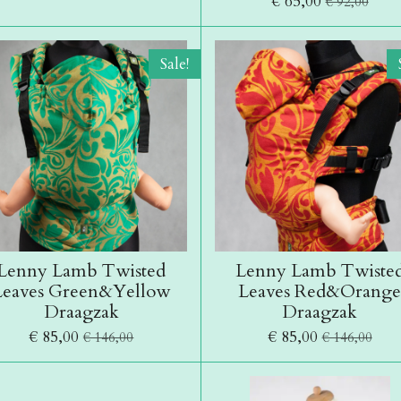
€ 65,00
€ 92,00
Sale!
Lenny Lamb Twisted
Lenny Lamb Twiste
Leaves Green&Yellow
Leaves Red&Orang
Draagzak
Draagzak
€ 85,00
€ 85,00
€ 146,00
€ 146,00