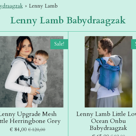
ydraagzak
»
Lenny Lamb
Lenny Lamb Babydraagzak
Sale!
Lenny Upgrade Mesh
Lenny Lamb Little Lo
ittle Herringbone Grey
Ocean Onbu
Babydraagzak
€ 84,00
€ 120,00