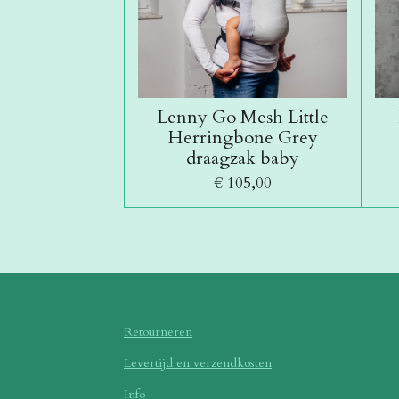
Lenny Go Mesh Little
Herringbone Grey
draagzak baby
€ 105,00
Retourneren
Levertijd en verzendkosten
Info