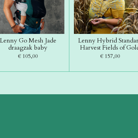
Lenny Go Mesh Jade
Lenny Hybrid Standa
draagzak baby
Harvest Fields of Gol
€ 105,00
€ 157,00