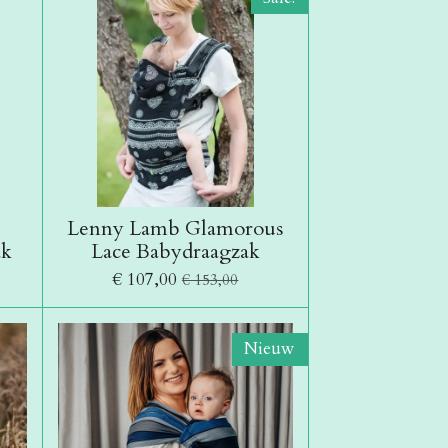
Lenny Lamb Glamorous
ak
Lace Babydraagzak
€ 107,00
€ 153,00
Nieuw