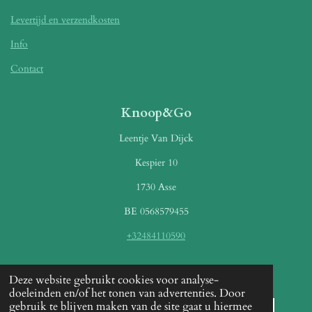
Levertijd en verzendkosten
Info
Contact
Knoop&Go
Leentje Van Dijck
Kespier 10
1730 Asse
BE 0568579455
+32484110590
Betaalmethoden
Deze website gebruikt cookies voor analyse-
doeleinden en/of het tonen van advertenties. Door
gebruik te blijven maken van de site gaat u hiermee