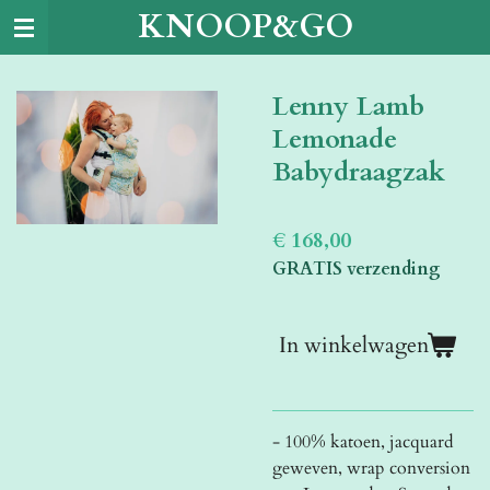
KNOOP&GO
Ga
direct
naar
Lenny Lamb
de
hoofdinhoud
Lemonade
Babydraagzak
€ 168,00
GRATIS verzending
In winkelwagen
- 100% katoen, jacquard
geweven, wrap conversion