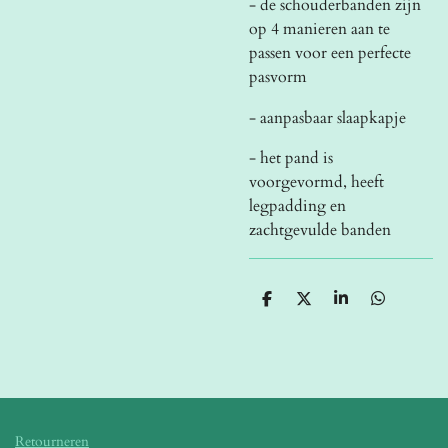
- de schouderbanden zijn
op 4 manieren aan te
passen voor een perfecte
pasvorm
- aanpasbaar slaapkapje
- het pand is
voorgevormd, heeft
legpadding en
zachtgevulde banden
D
D
S
D
e
e
h
e
l
e
a
l
e
l
r
e
n
e
n
Retourneren