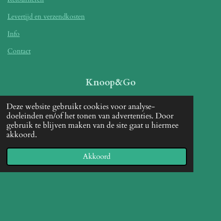
Levertijd en verzendkosten
Info
Contact
Knoop&Go
Leentje Van Dijck
Deze website gebruikt cookies voor analyse-
doeleinden en/of het tonen van advertenties. Door
Kespier 10
gebruik te blijven maken van de site gaat u hiermee
akkoord.
1730 Asse
BE 0568579455
Akkoord
+32484110590
Betaalmethoden