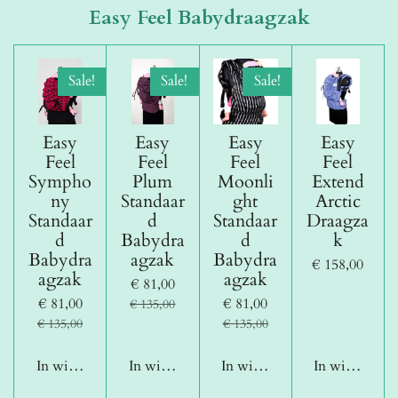
Easy Feel Babydraagzak
Sale!
Sale!
Sale!
Easy
Easy
Easy
Easy
Feel
Feel
Feel
Feel
Sympho
Plum
Moonli
Extend
ny
Standaar
ght
Arctic
Standaar
d
Standaar
Draagza
d
Babydra
d
k
Babydra
agzak
Babydra
€ 158,00
agzak
agzak
€ 81,00
€ 81,00
€ 81,00
€ 135,00
€ 135,00
€ 135,00
In winkelwagen
In winkelwagen
In winkelwagen
In winkelwag