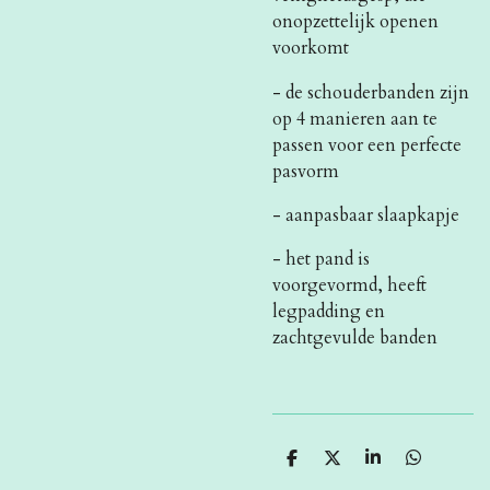
onopzettelijk openen
voorkomt
- de schouderbanden zijn
op 4 manieren aan te
passen voor een perfecte
pasvorm
- aanpasbaar slaapkapje
- het pand is
voorgevormd, heeft
legpadding en
zachtgevulde banden
D
D
S
D
e
e
h
e