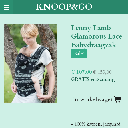
KNOOP&GO
Ga
direct
naar
Lenny Lamb
de
hoofdinhoud
Glamorous Lace
Babydraagzak
Sale!
€ 107,00
€ 153,00
GRATIS verzending
In winkelwagen
- 100% katoen, jacquard