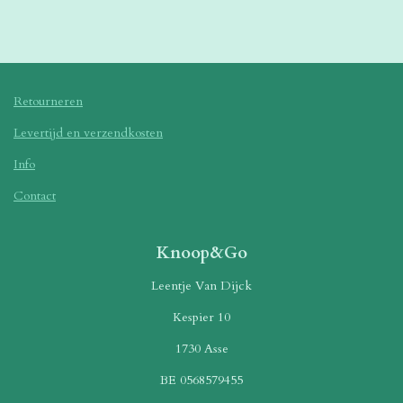
l
e
a
l
e
l
r
e
n
e
n
Retourneren
Levertijd en verzendkosten
Info
Contact
Knoop&Go
Leentje Van Dijck
Kespier 10
1730 Asse
BE 0568579455