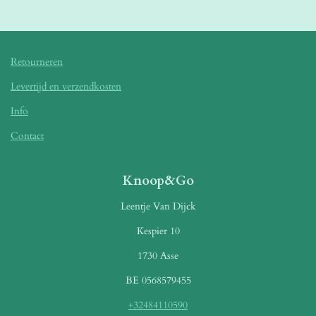
e
l
r
e
n
e
n
Retourneren
Levertijd en verzendkosten
Info
Contact
Knoop&Go
Leentje Van Dijck
Kespier 10
1730 Asse
BE 0568579455
+32484110590