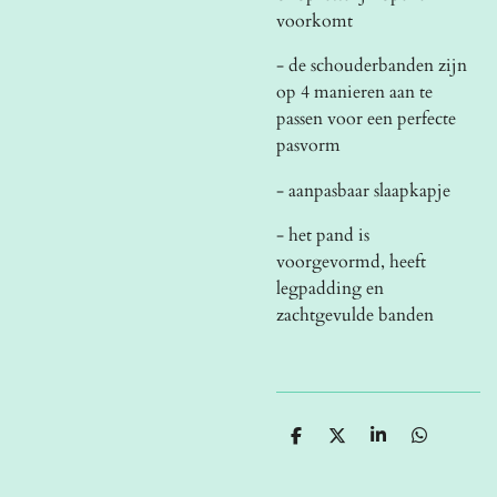
voorkomt
- de schouderbanden zijn
op 4 manieren aan te
passen voor een perfecte
pasvorm
- aanpasbaar slaapkapje
- het pand is
voorgevormd, heeft
legpadding en
zachtgevulde banden
D
D
S
D
e
e
h
e
l
e
a
l