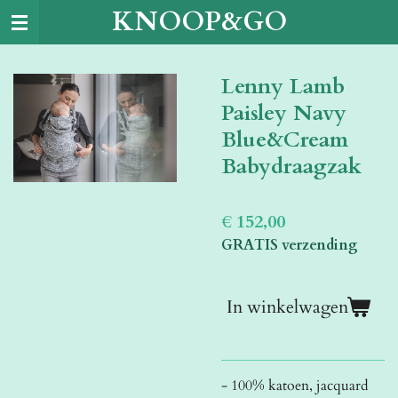
KNOOP&GO
Ga
direct
naar
Lenny Lamb
de
hoofdinhoud
Paisley Navy
Blue&Cream
Babydraagzak
€ 152,00
GRATIS verzending
In winkelwagen
- 100% katoen, jacquard