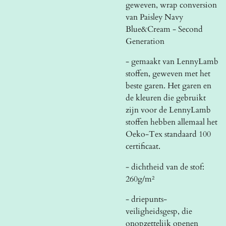
geweven, wrap conversion
van Paisley Navy
Blue&Cream - Second
Generation
- gemaakt van LennyLamb
stoffen, geweven met het
beste garen. Het garen en
de kleuren die gebruikt
zijn voor de LennyLamb
stoffen hebben allemaal het
Oeko-Tex standaard 100
certificaat.
- dichtheid van de stof:
260g/m²
- driepunts-
veiligheidsgesp, die
onopzettelijk openen