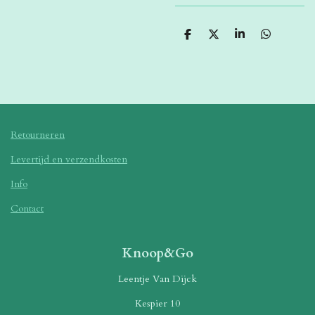
D
D
S
D
e
e
h
e
l
e
a
l
e
l
r
e
n
e
n
Retourneren
Levertijd en verzendkosten
Info
Contact
Knoop&Go
Leentje Van Dijck
Kespier 10