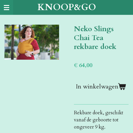
KNOOP&GO
Ga
direct
naar
Neko Slings
de
hoofdinhoud
Chai Tea
rekbare doek
€ 64,00
In winkelwagen
Rekbare doek, geschikt
vanaf de geboorte tot
ongeveer 9 kg.