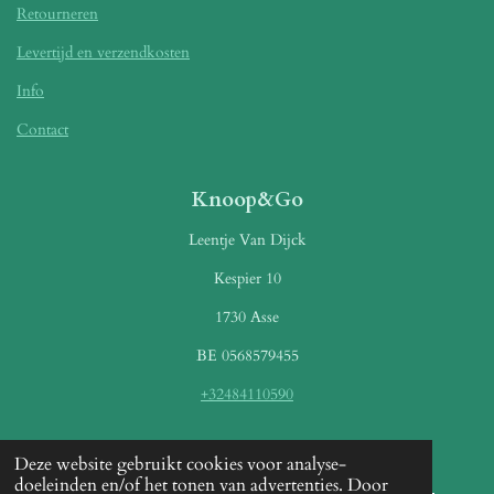
Retourneren
Levertijd en verzendkosten
Info
Contact
Knoop&Go
Leentje Van Dijck
Kespier 10
1730 Asse
BE 0568579455
+32484110590
Betaalmethoden
Deze website gebruikt cookies voor analyse-
doeleinden en/of het tonen van advertenties. Door