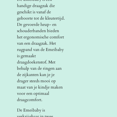
handige draagzak die
geschikt is vanaf de
geboorte tot de kleutertijd.
De gevoerde heup- en
schouderbanden bieden
het ergonomische comfort
van een draagzak. Het
rugpand van de Emeibaby
is gemaakt
draagdoekenstof. Met
behulp van de ringen aan
de zijkanten kan je je
drager steeds mooi op
maat van je kindje maken
voor een optimaal
draagcomfort.
De Emeibaby is
verkrijgbaar in twee