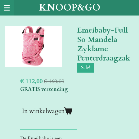
KNOOP&GO
Ga
direct
naar
Emeibaby-Full
de
hoofdinhoud
So Mandela
Zyklame
Peuterdraagzak
Sale!
€ 112,00
€ 160,00
GRATIS verzending
In winkelwagen
De Emeibaby is een