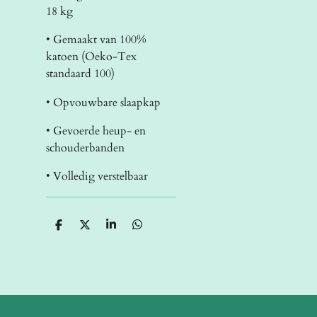
18 kg
• Gemaakt van 100%
katoen (Oeko-Tex
standaard 100)
• Opvouwbare slaapkap
• Gevoerde heup- en
schouderbanden
• Volledig verstelbaar
D
D
S
D
e
e
h
e
l
e
a
l
e
l
r
e
n
e
n