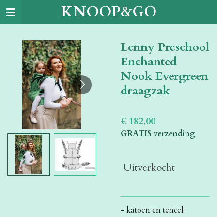
KNOOP&GO
Ga
direct
naar
Lenny Preschool
de
hoofdinhoud
Enchanted
Nook Evergreen
draagzak
€ 182,00
GRATIS verzending
Uitverkocht
- katoen en tencel