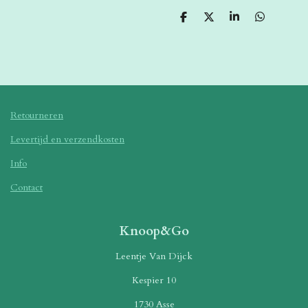
D
D
S
D
e
e
h
e
l
e
a
l
e
l
r
e
n
e
n
Retourneren
Levertijd en verzendkosten
Info
Contact
Knoop&Go
Leentje Van Dijck
Kespier 10
1730 Asse