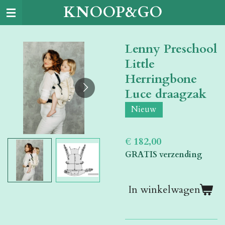
KNOOP&GO
Ga
direct
naar
Lenny Preschool
de
hoofdinhoud
Little
Herringbone
Luce draagzak
Nieuw
€ 182,00
GRATIS verzending
In winkelwagen