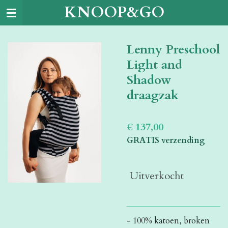
KNOOP&GO
Ga
direct
naar
Lenny Preschool
de
hoofdinhoud
Light and
Shadow
draagzak
€ 137,00
GRATIS verzending
Uitverkocht
- 100% katoen, broken