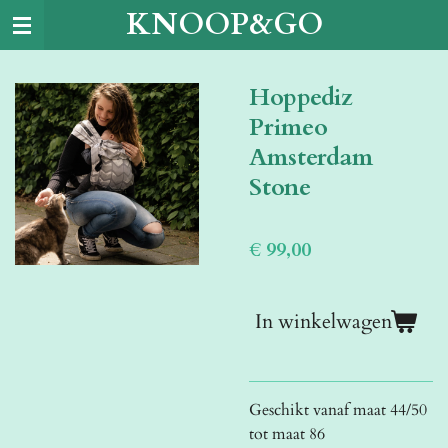
KNOOP&GO
Ga
direct
naar
Hoppediz
de
hoofdinhoud
Primeo
Amsterdam
Stone
€ 99,00
In winkelwagen
Geschikt vanaf maat 44/50
tot maat 86