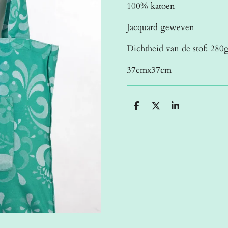
100% katoen
Jacquard geweven
Dichtheid van de stof: 280
37cmx37cm
D
D
S
e
e
h
l
e
a
e
l
r
n
e