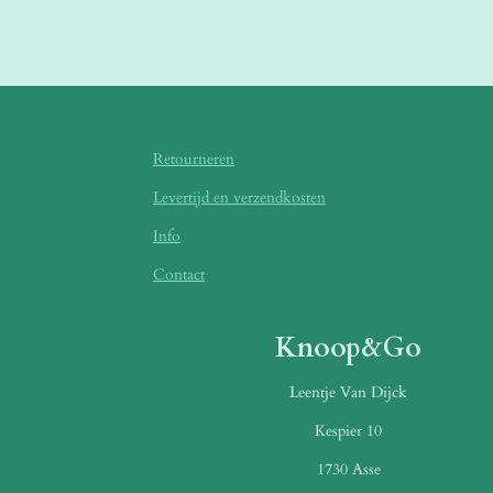
Retourneren
Levertijd en verzendkosten
Info
Contact
Knoop&Go
Leentje Van Dijck
Kespier 10
1730 Asse