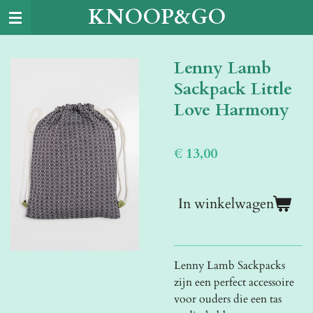
KNOOP&GO
Ga
direct
naar
Lenny Lamb
de
hoofdinhoud
Sackpack Little
Love Harmony
€ 13,00
In winkelwagen
Lenny Lamb Sackpacks
zijn een perfect accessoire
voor ouders die een tas