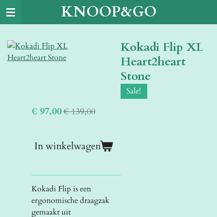
KNOOP&GO
Ga
direct
naar
Kokadi Flip XL
de
hoofdinhoud
Heart2heart
Stone
Sale!
€ 97,00
€ 139,00
In winkelwagen
Kokadi Flip is een
ergonomische draagzak
gemaakt uit