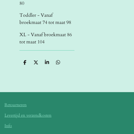
80
Toddler - Vanaf
broekmaat 74 tot maat 98
XL - Vanaf broekmaat 86
tot maat 104
D
D
S
D
e
e
h
e
l
e
a
l
e
l
r
e
n
e
n
Retourneren
Levertijd en verzendkosten
Info