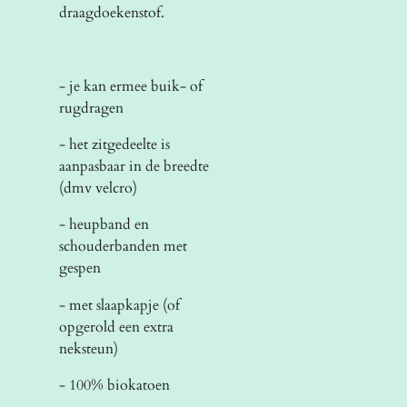
draagdoekenstof.
- je kan ermee buik- of
rugdragen
- het zitgedeelte is
aanpasbaar in de breedte
(dmv velcro)
- heupband en
schouderbanden met
gespen
- met slaapkapje (of
opgerold een extra
neksteun)
- 100% biokatoen