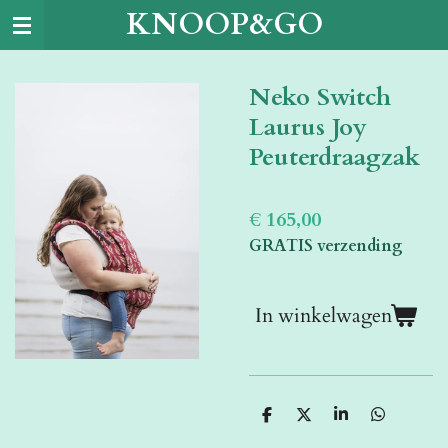
KNOOP&GO
Ga
direct
naar
Neko Switch
de
hoofdinhoud
Laurus Joy
Peuterdraagzak
€ 165,00
GRATIS verzending
In winkelwagen
D
D
S
D
e
e
h
e