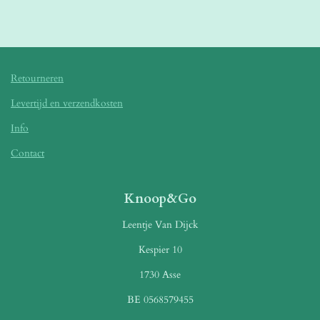
l
e
a
l
e
l
r
e
n
e
n
Retourneren
Levertijd en verzendkosten
Info
Contact
Knoop&Go
Leentje Van Dijck
Kespier 10
1730 Asse
BE 0568579455