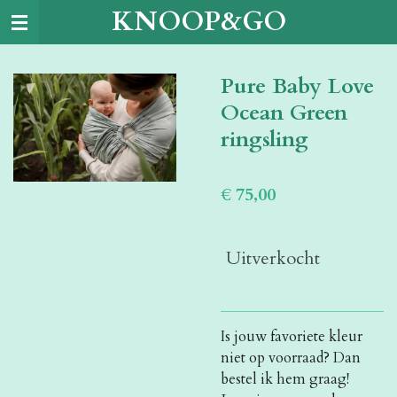
KNOOP&GO
Ga
direct
naar
Pure Baby Love
de
hoofdinhoud
Ocean Green
ringsling
€ 75,00
Uitverkocht
Is jouw favoriete kleur
niet op voorraad? Dan
bestel ik hem graag!