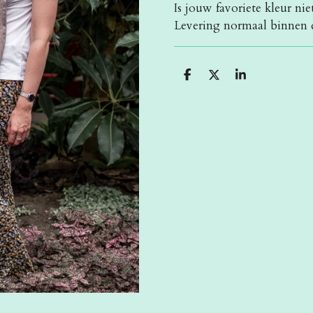
Is jouw favoriete kleur ni
Levering normaal binnen 
D
D
S
e
e
h
l
e
a
e
l
r
n
e