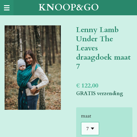
KNOOP&GO
Ga
direct
naar
Lenny Lamb
de
hoofdinhoud
Under The
Leaves
draagdoek maat
7
€ 122,00
GRATIS verzending
maat