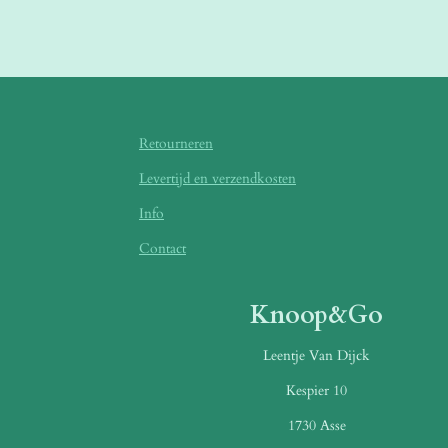
Retourneren
Levertijd en verzendkosten
Info
Contact
Knoop&Go
Leentje Van Dijck
Kespier 10
1730 Asse