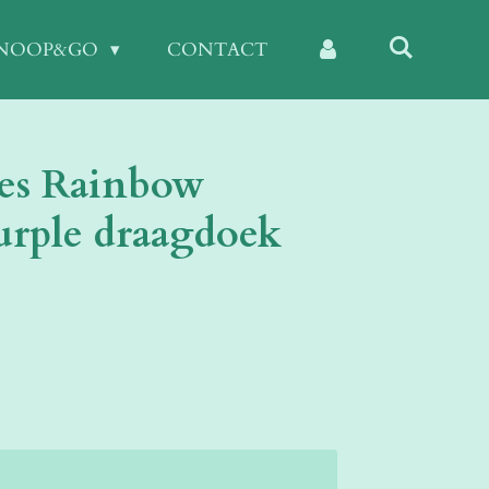
KNOOP&GO
CONTACT
ies Rainbow
rple draagdoek