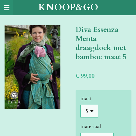
KNOOP&GO
Ga
direct
naar
Diva Essenza
de
hoofdinhoud
Menta
draagdoek met
bamboe maat 5
€ 99,00
maat
materiaal