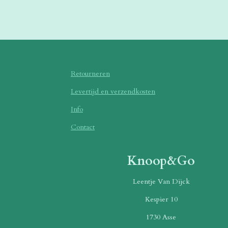
Retourneren
Levertijd en verzendkosten
Info
Contact
Knoop&Go
Leentje Van Dijck
Kespier 10
1730 Asse