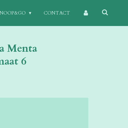
KNOOP&GO
CONTACT
za Menta
maat 6