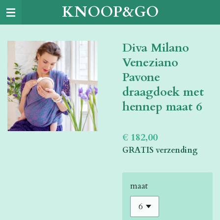
KNOOP&GO
Ga
direct
naar
Diva Milano
de
hoofdinhoud
Veneziano
Pavone
draagdoek met
hennep maat 6
€ 182,00
GRATIS verzending
maat