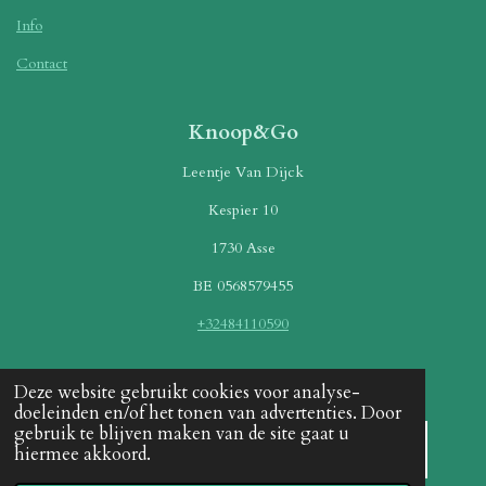
Info
Contact
Knoop&Go
Leentje Van Dijck
Kespier 10
1730 Asse
BE 0568579455
+32484110590
Betaalmethoden
Deze website gebruikt cookies voor analyse-
doeleinden en/of het tonen van advertenties. Door
gebruik te blijven maken van de site gaat u
hiermee akkoord.