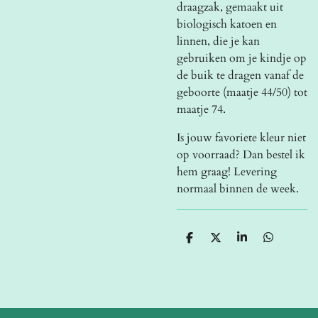
draagzak, gemaakt uit
biologisch katoen en
linnen, die je kan
gebruiken om je kindje op
de buik te dragen vanaf de
geboorte (maatje 44/50) tot
maatje 74.
Is jouw favoriete kleur niet
op voorraad? Dan bestel ik
hem graag! Levering
normaal binnen de week.
D
D
S
D
e
e
h
e
l
e
a
l
e
l
r
e
n
e
n