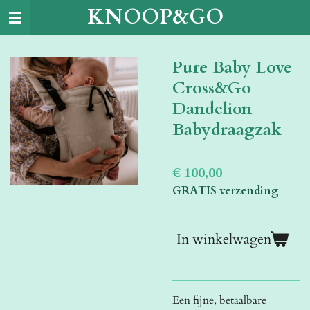
KNOOP&GO
Ga
direct
naar
Pure Baby Love
de
hoofdinhoud
Cross&Go
Dandelion
Babydraagzak
€ 100,00
GRATIS verzending
In winkelwagen
Een fijne, betaalbare