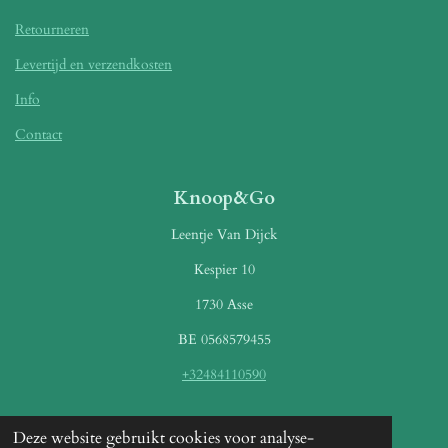
Retourneren
Levertijd en verzendkosten
Info
Contact
Knoop&Go
Leentje Van Dijck
Kespier 10
1730 Asse
BE 0568579455
+32484110590
Betaalmethoden
Deze website gebruikt cookies voor analyse-