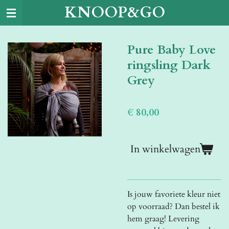
KNOOP&GO
Ga
direct
naar
Pure Baby Love
de
hoofdinhoud
ringsling Dark
Grey
€ 80,00
In winkelwagen
Is jouw favoriete kleur niet
op voorraad? Dan bestel ik
hem graag! Levering