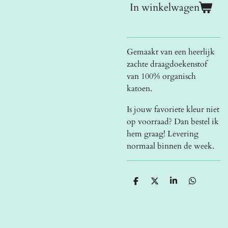
In winkelwagen
Gemaakt van een heerlijk
zachte draagdoekenstof
van 100% organisch
katoen.
Is jouw favoriete kleur niet
op voorraad? Dan bestel ik
hem graag! Levering
normaal binnen de week.
D
D
S
D
e
e
h
e
l
e
a
l
e
l
r
e
n
e
n