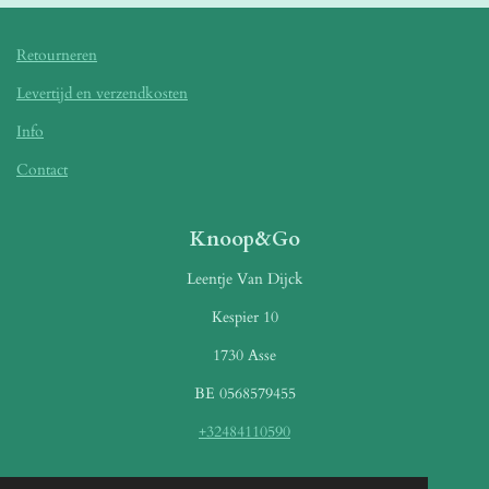
Retourneren
Levertijd en verzendkosten
Info
Contact
Knoop&Go
Leentje Van Dijck
Kespier 10
1730 Asse
BE 0568579455
+32484110590