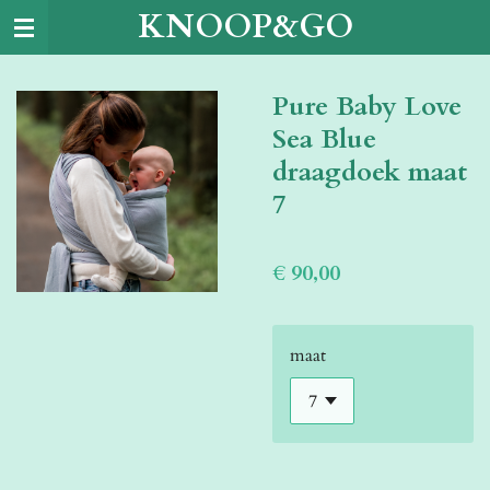
KNOOP&GO
Ga
direct
naar
Pure Baby Love
de
hoofdinhoud
Sea Blue
draagdoek maat
7
€ 90,00
maat