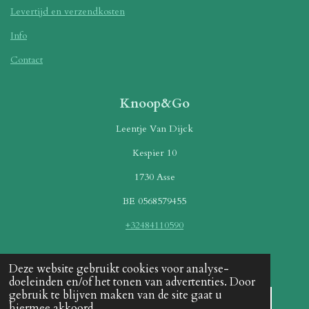
Levertijd en verzendkosten
Info
Contact
Knoop&Go
Leentje Van Dijck
Kespier 10
1730 Asse
BE 0568579455
+32484110590
Betaalmethoden
Deze website gebruikt cookies voor analyse-
doeleinden en/of het tonen van advertenties. Door
gebruik te blijven maken van de site gaat u
hiermee akkoord.