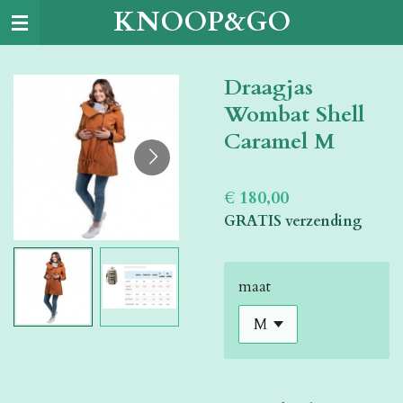
KNOOP&GO
Ga
direct
naar
Draagjas
de
hoofdinhoud
Wombat Shell
Caramel M
€ 180,00
GRATIS verzending
maat