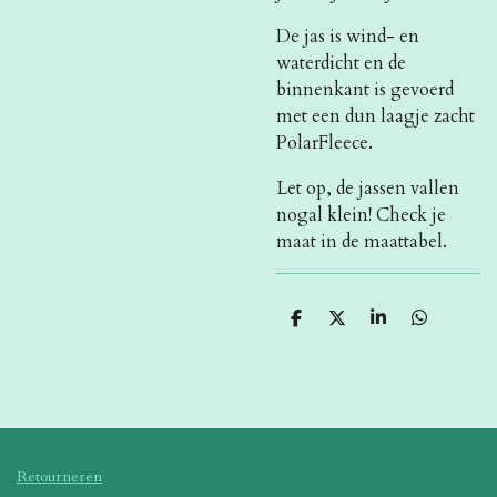
De jas is wind- en
waterdicht en de
binnenkant is gevoerd
met een dun laagje zacht
PolarFleece.
Let op, de jassen vallen
nogal klein! Check je
maat in de maattabel.
D
D
S
D
e
e
h
e
l
e
a
l
e
l
r
e
n
e
n
Retourneren