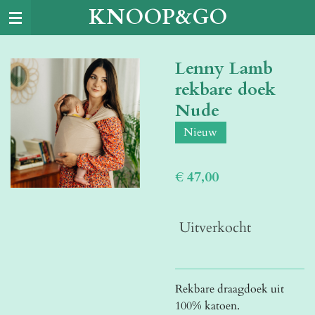
KNOOP&GO
Ga
direct
naar
Lenny Lamb
de
hoofdinhoud
rekbare doek
Nude
Nieuw
€ 47,00
Uitverkocht
Rekbare draagdoek uit
100% katoen.