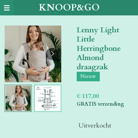
KNOOP&GO
Ga
direct
naar
Lenny Light
de
hoofdinhoud
Little
Herringbone
Almond
draagzak
Nieuw
€ 117,00
GRATIS verzending
Uitverkocht