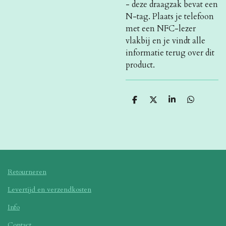
- deze draagzak bevat een
N-tag. Plaats je telefoon
met een NFC-lezer
vlakbij en je vindt alle
informatie terug over dit
product.
D
D
S
D
e
e
h
e
l
e
a
l
e
l
r
e
n
e
n
Retourneren
Levertijd en verzendkosten
Info
Contact