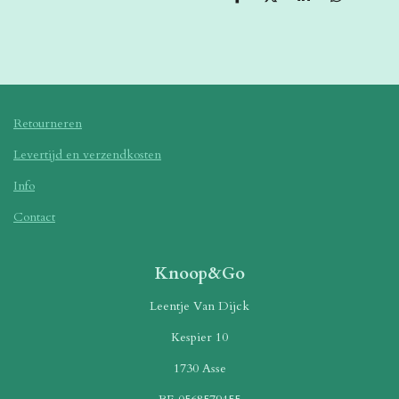
D
D
S
D
e
e
h
e
l
e
a
l
e
l
r
e
n
e
n
Retourneren
Levertijd en verzendkosten
Info
Contact
Knoop&Go
Leentje Van Dijck
Kespier 10
1730 Asse