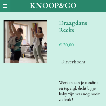
KNOOP&GO
Ga
direct
naar
Draagdans
de
hoofdinhoud
Reeks
€ 20,00
Uitverkocht
Werken aan je conditie
en tegelijk dicht bij je
baby zijn was nog nooit
zo leuk
!